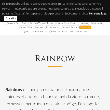
Il sito potrebbe utilizzare cookie o tecnologie simili, anche di terze parti, per offrire
servizi in linea con le tue preferenze. Puoi acconsentire a tali tecnologie cliccando il
IT
FR
EN
pulsante “Accetta”. Per saperne di più o per gestire i tuoi consensi clicca
Personalizza
.
Accetta
Quartzite Brésilienne
Luserna
Ardoise Brésilienne
Plaquettes Parement
Tandur Grey-Blue
Tandur Yellow-Brown
India Grise
Mint
Modak
Ocra Jaune
Silver Grey
Sakkara
India Noire
Golden Black
Rainbow
Quartzite "Europa" Gris
Galets – Gravillons
Paillettes
Rainbow
Rainbow
est une pierre naturelle aux nuances
uniques et aux tons chauds allant du violet au jaune,
en passant par le marron clair, le beige, l'orange, le