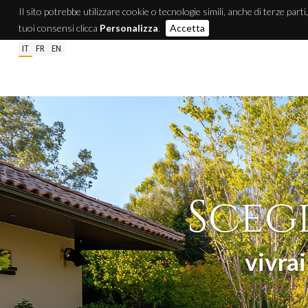
Il sito potrebbe utilizzare cookie o tecnologie simili, anche di terze parti
tuoi consensi clicca
Personalizza
.
Accetta
IT
FR
EN
Scegl
vivra