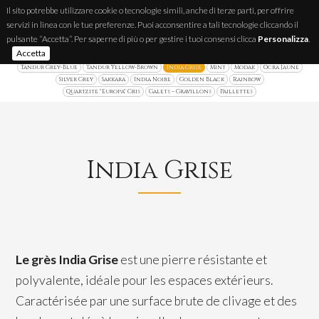
Il sito potrebbe utilizzare cookie o tecnologie simili, anche di terze parti, per offrire
servizi in linea con le tue preferenze. Puoi acconsentire a tali tecnologie cliccando il
IT
FR
EN
pulsante “Accetta”. Per saperne di più o per gestire i tuoi consensi clicca
Personalizza
.
Accetta
Quartzite Brésilienne
Luserna
Ardoise Brésilienne
Plaquettes Parement
Tandur Grey-Blue
Tandur Yellow-Brown
India Grise
Mint
Modak
Ocra Jaune
Silver Grey
Sakkara
India Noire
Golden Black
Rainbow
Quartzite "Europa" Gris
Galets – Gravillons
Paillettes
India Grise
Le grès India Grise
est une pierre résistante et
polyvalente, idéale pour les espaces extérieurs.
Caractérisée par une surface brute de clivage et des