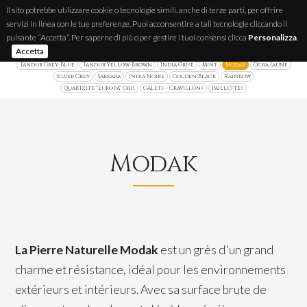
Il sito potrebbe utilizzare cookie o tecnologie simili, anche di terze parti, per offrire
servizi in linea con le tue preferenze. Puoi acconsentire a tali tecnologie cliccando il
IT
FR
EN
pulsante “Accetta”. Per saperne di più o per gestire i tuoi consensi clicca
Personalizza
.
Accetta
Quartzite Brésilienne
Luserna
Ardoise Brésilienne
Plaquettes Parement
Tandur Grey-Blue
Tandur Yellow-Brown
India Grise
Mint
Modak
Ocra Jaune
Silver Grey
Sakkara
India Noire
Golden Black
Rainbow
Quartzite "Europa" Gris
Galets – Gravillons
Paillettes
Modak
La Pierre Naturelle Modak
est un grès d'un grand
charme et résistance, idéal pour les environnements
extérieurs et intérieurs. Avec sa surface brute de