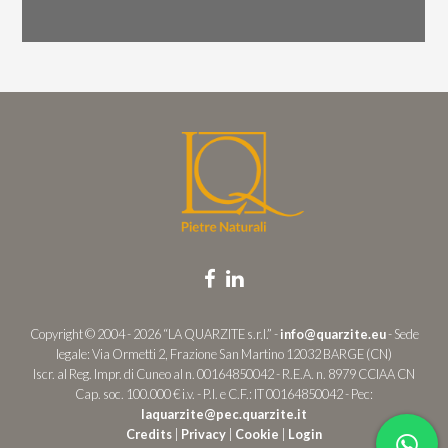
Copyright © 2004 - 2026 “LA QUARZITE s.r.l.” -
info@quarzite.eu
- Sede
legale: Via Ormetti 2, Frazione San Martino 12032 BARGE (CN)
Iscr. al Reg. Impr. di Cuneo al n. 00164850042 - R.E.A. n. 8979 CCIAA CN
Cap. soc. 100.000 € i.v. - P.I. e C.F.: IT 00164850042 - Pec:
laquarzite@pec.quarzite.it
Credits
|
Privacy
|
Cookie
|
Login