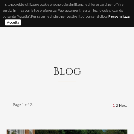
Il sito potrebbe utilizzare cookie o tecnologie simili, anche di terze parti, per offrire
servizi in linea con le tue preferenze. Puoi acconsentire a tali tecnologie cliccando il
IT
FR
EN
pulsante “Accetta”. Per saperne di più o per gestire i tuoi consensi clicca
Personalizza
.
Accetta
Blog
Page 1 of 2.
1
2
Next